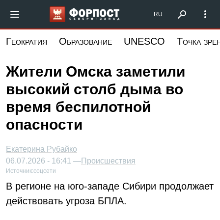
Перейти
Форпост Северо-Запад
RU
к
основному
Геократия
Образование
UNESCO
Точка зре
содержанию
Жители Омска заметили
высокий столб дыма во
время беспилотной
опасности
Екатерина Рубайко
06.07.2026 - 16:41 —
Происшествия
Источник:
соцсети
В регионе на юго-западе Сибири продолжает
действовать угроза БПЛА.