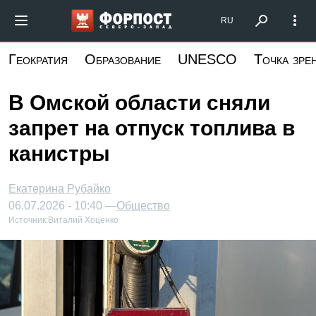
Перейти
Форпост Северо-Запад
RU
к
основному
Геократия
Образование
UNESCO
Точка зре
содержанию
В Омской области сняли
запрет на отпуск топлива в
канистры
Екатерина Рубайко
06.07.2026 - 10:40 —
Общество
Источник:
Виталий Хоценко