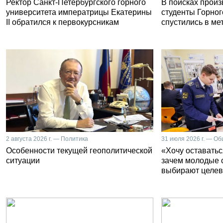
Ректор Санкт-Петербургского горного
В поисках прои
университета императрицы Екатерины
студенты Горног
II обратился к первокурсникам
спустились в ме
2 августа 2026 г. — Политика
31 июля 2026 г. — О
Особенности текущей геополитической
«Хочу оставатьс
ситуации
зачем молодые 
выбирают целев