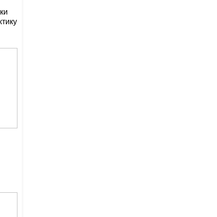
ки
ктику