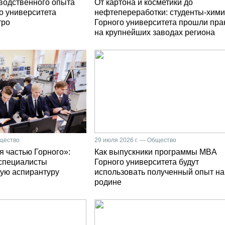
зводственного опыта
От картона и косметики до
о университета
нефтепереработки: студенты-хими
тро
Горного университета прошли пра
на крупнейших заводах региона
бщество
29 июля 2026 г. — Общество
я частью Горного»:
Как выпускники программы MBA
специалисты
Горного университета будут
ую аспирантуру
использовать полученный опыт на
родине