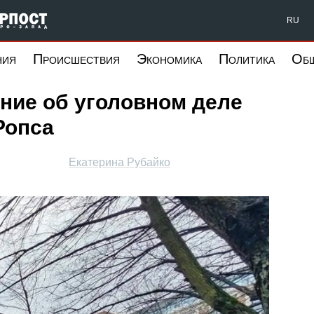
Форпост Северо-Запад
RU
ния
Происшествия
Экономика
Политика
Об
ние об уголовном деле
Ропса
Екатерина Рубайко