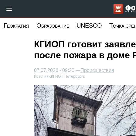
Перейти
к
основному
Геократия
Образование
UNESCO
Точка зре
содержанию
КГИОП готовит заявле
после пожара в доме 
07.07.2026 - 09:20 —
Происшествия
Источник:
КГИОП Петербурга