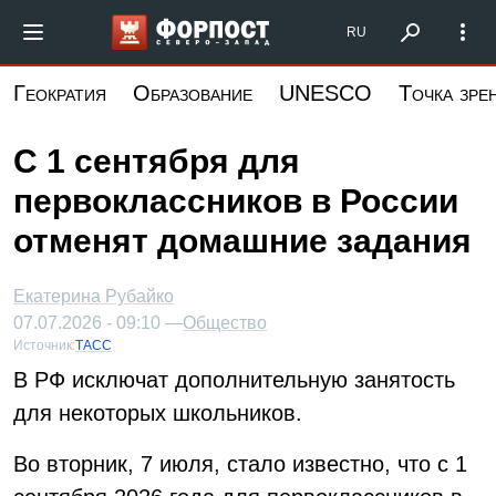
Перейти
Форпост Северо-Запад
RU
к
основному
Геократия
Образование
UNESCO
Точка зре
содержанию
С 1 сентября для
первоклассников в России
отменят домашние задания
Екатерина Рубайко
07.07.2026 - 09:10 —
Общество
Источник:
ТАСС
В РФ исключат дополнительную занятость
для некоторых школьников.
Во вторник, 7 июля, стало известно, что с 1