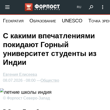
Перейти
Форпост Северо-Запад
RU
к
основному
Геократия
Образование
UNESCO
Точка зре
содержанию
С какими впечатлениями
покидают Горный
университет студенты из
Индии
Евгения Елисеева
08.07.2026 - 08:00 —
Общество
© Форпост Северо-Запад