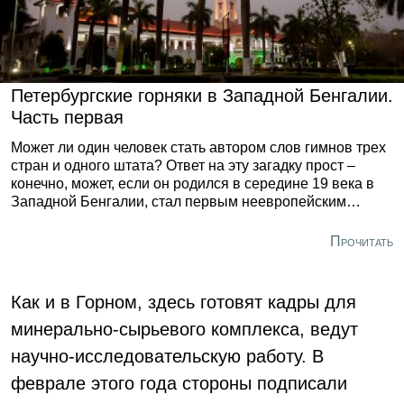
Петербургские горняки в Западной Бенгалии.
Часть первая
Может ли один человек стать автором слов гимнов трех
стран и одного штата? Ответ на эту загадку прост –
конечно, может, если он родился в середине 19 века в
Западной Бенгалии, стал первым неевропейским
лауреатом Нобелевской премии и его звали
Рабиндранат Тагор. Итак, сегодня исполняемые гимны
Прочитать
– это индийский «Душа народа», бангладешский «Моя
золотая Бенгалия» (Бангладеш – Восточная Бенгалия),
шриланкийский «Мать Шри Ланка» и, наконец,
Как и в Горном, здесь готовят кадры для
собственно бенгальский «Земля и вода Бенгалии».
минерально-сырьевого комплекса, ведут
научно-исследовательскую работу. В
феврале этого года стороны подписали