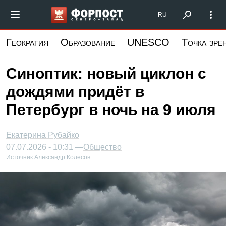
Перейти
Форпост Северо-Запад
RU
к
основному
Геократия
Образование
UNESCO
Точка зре
содержанию
Синоптик: новый циклон с
дождями придёт в
Петербург в ночь на 9 июля
Екатерина Рубайко
07.07.2026 - 10:31 —
Общество
Источник:
Александр Колесов