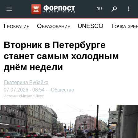
Перейти
Форпост Северо-Запад
RU
к
основному
Геократия
Образование
UNESCO
Точка зре
содержанию
Вторник в Петербурге
станет самым холодным
днём недели
Екатерина Рубайко
07.07.2026 - 08:54 —
Общество
Источник:
Михаил Леус