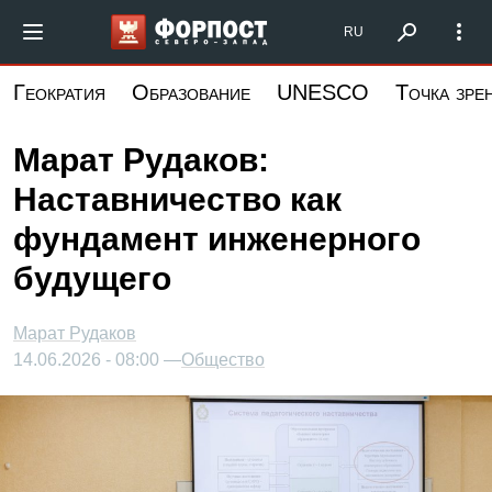
Перейти
Форпост Северо-Запад
RU
к
основному
Геократия
Образование
UNESCO
Точка зре
содержанию
Марат Рудаков:
Наставничество как
фундамент инженерного
будущего
Марат Рудаков
14.06.2026 - 08:00 —
Общество