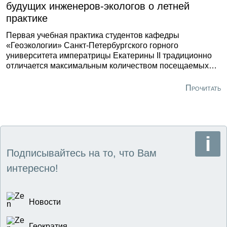
будущих инженеров-экологов о летней
практике
Первая учебная практика студентов кафедры
«Геоэкологии» Санкт-Петербургского горного
университета императрицы Екатерины II традиционно
отличается максимальным количеством посещаемых
объектов. Первокурсники получили фактически третий
летний семестр – 5 недель было посвящено в основном
Прочитать
выездам на предприятия и организации, которые
интересны с точки зрения подходов к обеспечению
экологической безопасности, на особо охраняемые
природные территории и в музеи.
Подписывайтесь на то, что Вам
интересно!
Новости
Геократия