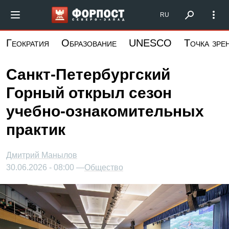
Перейти
Форпост Северо-Запад
RU
к
основному
Геократия
Образование
UNESCO
Точка зре
содержанию
Санкт-Петербургский
Горный открыл сезон
учебно-ознакомительных
практик
Дмитрий Манылов
30.06.2026 - 08:00 —
Общество