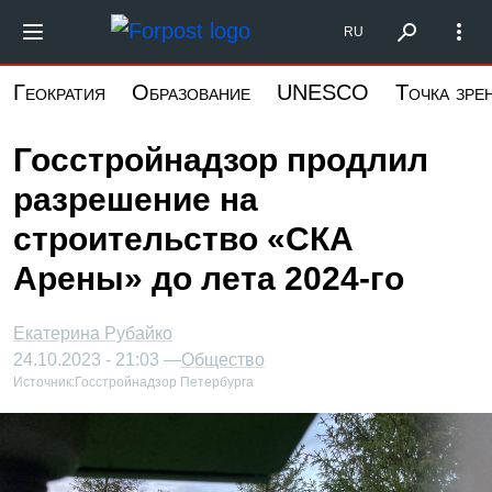
Перейти
Форпост Северо-Запад
RU
к
основному
Геократия
Образование
UNESCO
Точка зре
содержанию
Госстройнадзор продлил
разрешение на
строительство «СКА
Арены» до лета 2024-го
Екатерина Рубайко
24.10.2023 - 21:03 —
Общество
Источник:
Госстройнадзор Петербурга