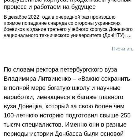
процесс и работаем на будущее
В декабре 2022 года в очередной раз произошло
прямое попадание снаряда со стороны украинских
боевиков в здание третьего учебного корпуса Донецкого
национального технического университета (ДонНТУ). В
августе прошлого года артиллерийский обстрел
разрушил кровлю 8-го корпуса. Как мы помним, и ранее
Прочитать
случалось подобное. По сути дела Донецк под
обстрелом с 2014-го года. Ректор, Александр
Аноприенко, рассказал о 9-летней работе вуза в зоне
По словам ректора петербургского вуза
досягаемости вражеской артиллерии.
Владимира Литвиненко – «Важно сохранить
в полной мере богатую школу и научные
наработки, имеющиеся в багаже главного
вуза Донецка, который за свою более чем
100-летнюю историю подготовил свыше 255
тысяч специалистов. Именно они в разные
периоды истории Донбасса были основой