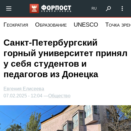
Перейти
Форпост Северо-Запад
RU
к
основному
Геократия
Образование
UNESCO
Точка зре
содержанию
Санкт-Петербургский
горный университет принял
у себя студентов и
педагогов из Донецка
Евгения Елисеева
07.02.2025 - 12:04 —
Общество