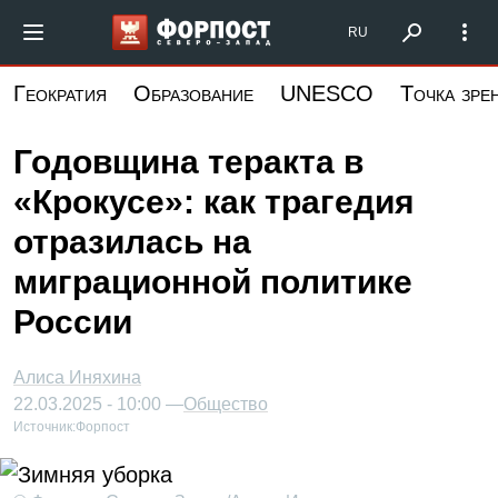
Перейти
Форпост Северо-Запад
RU
к
основному
Геократия
Образование
UNESCO
Точка зре
содержанию
Годовщина теракта в
«Крокусе»: как трагедия
отразилась на
миграционной политике
России
Алиса Иняхина
22.03.2025 - 10:00 —
Общество
Источник:
Форпост