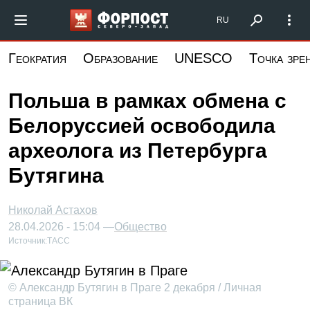
Перейти
Форпост Северо-Запад
RU
к
основному
Геократия
Образование
UNESCO
Точка зре
содержанию
Польша в рамках обмена с
Белоруссией освободила
археолога из Петербурга
Бутягина
Николай Астахов
28.04.2026 - 15:04 —
Общество
Источник:
ТАСС
© Александр Бутягин в Праге 2 декабря / Личная
страница ВК