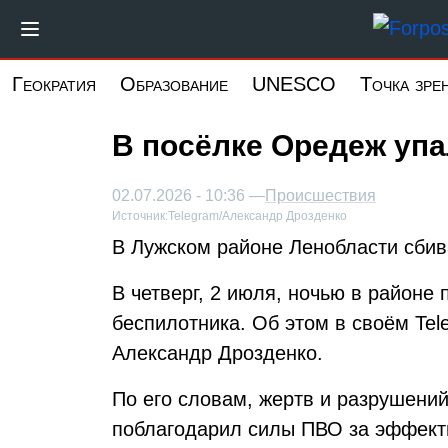
Перейти
к
основному
Геократия
Образование
UNESCO
Точка зре
содержанию
В посёлке Оредеж уп
02.07.2026 - 10:36 —
Происшествия
Источник:
Telegram/Александр Дрозденко
В Лужском районе Ленобласти сбив
В четверг, 2 июля, ночью в районе
беспилотника. Об этом в своём Te
Александр Дрозденко.
По его словам, жертв и разрушений
поблагодарил силы ПВО за эффект