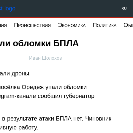
Форпост Северо-Запад
RU
ния
Происшествия
Экономика
Политика
Об
али обломки БПЛА
Иван Шолохов
али дроны.
 посёлка Оредеж упали обломки
legram-канале сообщил губернатор
 в результате атаки БПЛА нет. Чиновник
ивную работу.