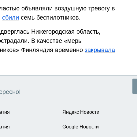
ластью объявляли воздушную тревогу в
м
сбили
семь беспилотников.
дверглась Нижегородская область,
острадали. В качестве «меры
тников» Финляндия временно
закрывала
ересно!
атия
Яндекс Новости
атия
Google Новости