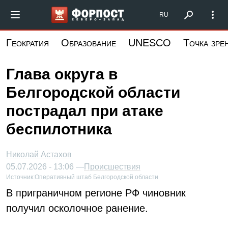
Перейти
Форпост Северо-Запад
RU
к
основному
Геократия
Образование
UNESCO
Точка зре
содержанию
Глава округа в
Белгородской области
пострадал при атаке
беспилотника
Николай Астахов
05.07.2026 - 13:06 —
Происшествия
Источник:
Оперативный штаб Белгородской области
В приграничном регионе РФ чиновник
получил осколочное ранение.