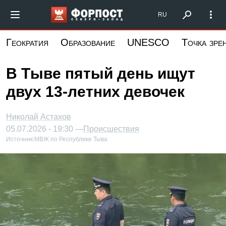
Перейти
Форпост Северо-Запад
RU
к
основному
Геократия
Образование
UNESCO
Точка зре
содержанию
В Тыве пятый день ищут
двух 13-летних девочек
Николай Астахов
05.07.2026 - 19:30 —
Происшествия
Источник:
МВЖ по Республике Тыва