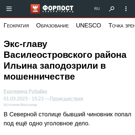
Перейти
Форпост Северо-Запад
RU
к
основному
Геократия
Образование
UNESCO
Точка зре
содержанию
Экс-главу
Василеостровского района
Ильина заподозрили в
мошенничестве
Екатерина Рубайко
01.03.2023 - 15:23 —
Происшествия
Источник:
Фонтанка
В Северной столице бывший чиновник попал
под ещё одно уголовное дело.