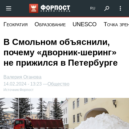
Перейти
Форпост Северо-Запад
RU
к
основному
Геократия
Образование
UNESCO
Точка зре
содержанию
В Смольном объяснили,
почему «дворник-шеринг»
не прижился в Петербурге
Валерия Оганова
14.02.2024 - 13:23 —
Общество
Источник:
Форпост