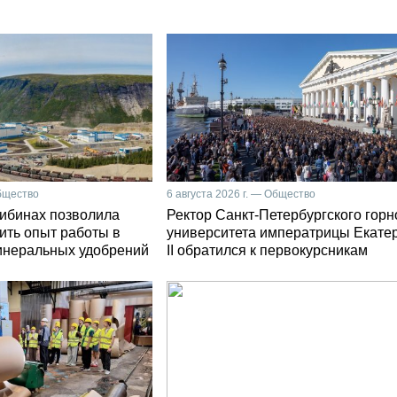
Общество
6 августа 2026 г. — Общество
Хибинах позволила
Ректор Санкт-Петербургского горн
ить опыт работы в
университета императрицы Екате
инеральных удобрений
II обратился к первокурсникам