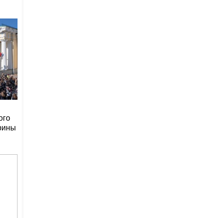
ого
рины