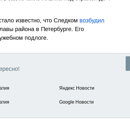
стало известно, что Следком
возбудил
лавы района в Петербурге. Его
ужебном подлоге.
ересно!
атия
Яндекс Новости
атия
Google Новости