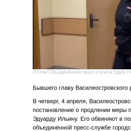
© t.me/ Объединённая пресс-служба судов П
Бывшего главу Василеостровского 
В четверг, 4 апреля, Василеостров
постановление о продлении меры п
Эдуарду Ильину. Его обвиняют в п
объединённой пресс-службе городс