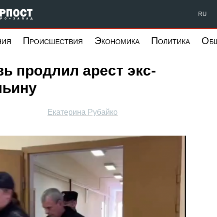
Форпост Северо-Запад
RU
ния
Происшествия
Экономика
Политика
Об
вь продлил арест экс-
льину
Екатерина Рубайко