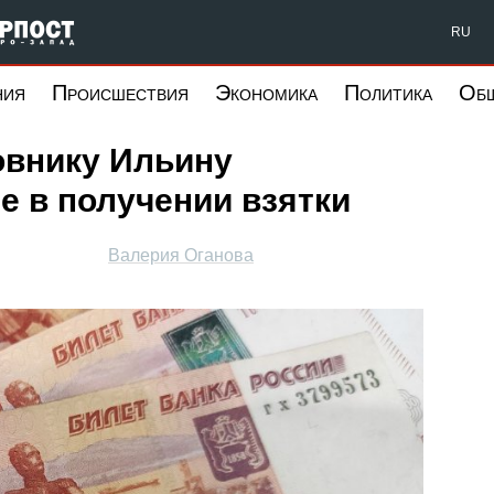
Форпост Северо-Запад
RU
ния
Происшествия
Экономика
Политика
Об
овнику Ильину
 в получении взятки
Валерия Оганова