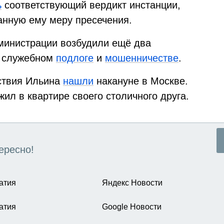
ь
соответствующий вердикт инстанции,
анную ему меру пресечения.
министрации возбудили ещё два
в служебном
подлоге
и
мошенничестве
.
ствия Ильина
нашли
накануне в Москве.
ил в квартире своего столичного друга.
ересно!
атия
Яндекс Новости
атия
Google Новости