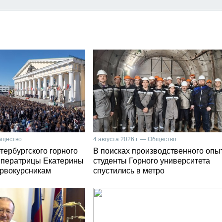
Общество
4 августа 2026 г. — Общество
тербургского горного
В поисках производственного опы
мператрицы Екатерины
студенты Горного университета
первокурсникам
спустились в метро