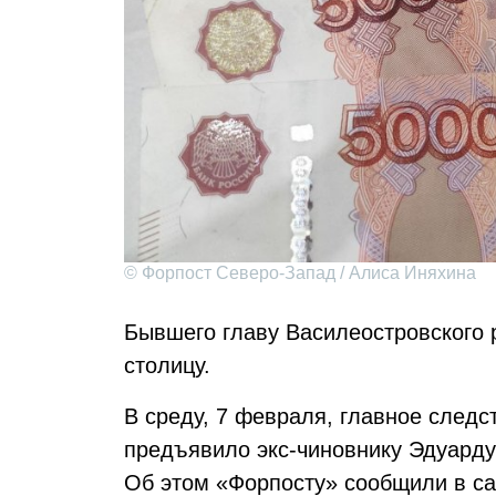
© Форпост Северо-Запад / Алиса Иняхина
Бывшего главу Василеостровского 
столицу.
В среду, 7 февраля, главное след
предъявило экс-чиновнику Эдуарду
Об этом «Форпосту» сообщили в с