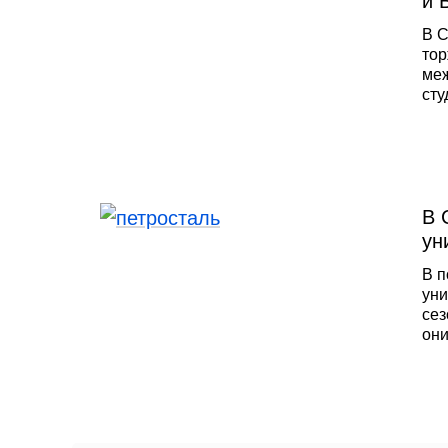
и 
В С
тор
ме
сту
реа
цен
об
В 
ун
В п
уни
сез
они
пре
выс
реа
цен
об