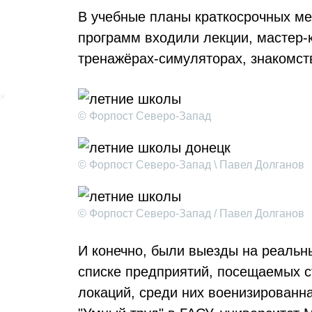
В учебные планы краткосрочных м
программ входили лекции, мастер-к
тренажёрах-симуляторах, знакомств
© Форпост Северо-Запад
© Форпост Северо-Запад \ Павел Долганов
© Форпост Северо-Запад / Павел Долганов
И конечно, были выезды на реальн
списке предприятий, посещаемых с
локаций, среди них военизированна