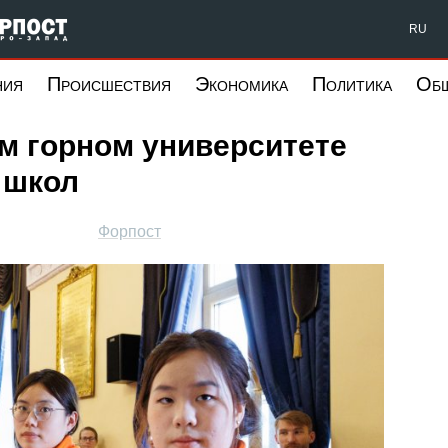
Форпост Северо-Запад
RU
ния
Происшествия
Экономика
Политика
Об
м горном университете
 школ
Форпост