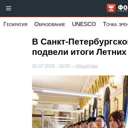
Перейти
к
основному
Геократия
Образование
UNESCO
Точка зре
содержанию
В Санкт-Петербургско
подвели итоги Летних
30.07.2025 - 16:03 —
Общество