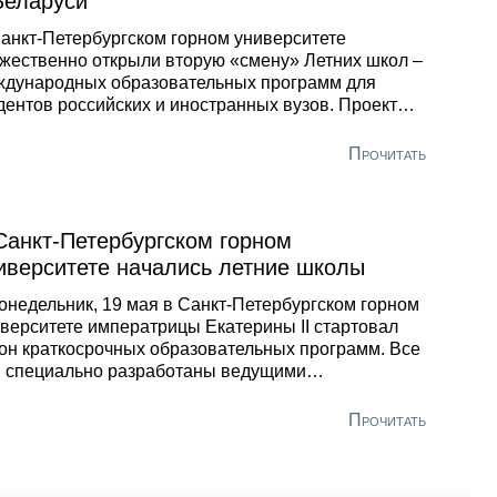
Беларуси
анкт-Петербургском горном университете
жественно открыли вторую «смену» Летних школ –
ждународных образовательных программ для
дентов российских и иностранных вузов. Проект
лизуется с 2018 года совместно с Международным
тром компетенций в горнотехническом
Прочитать
разовании под эгидой ЮНЕСКО.
Санкт-Петербургском горном
иверситете начались летние школы
онедельник, 19 мая в Санкт-Петербургском горном
верситете императрицы Екатерины II стартовал
он краткосрочных образовательных программ. Все
 специально разработаны ведущими
подавателями вуза для молодёжи из партнёрских
ших учебных заведений. Проект «Летние школы»
Прочитать
лизуется с 2018 года совместно с Международным
тром компетенций в горнотехническом
разовании под эгидой ЮНЕСКО.