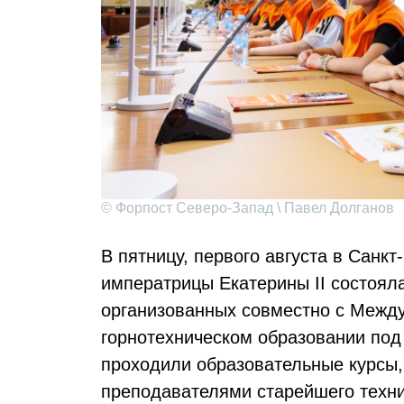
© Форпост Северо-Запад \ Павел Долганов
В пятницу, первого августа в Санк
императрицы Екатерины II состоял
организованных совместно с Межд
горнотехническом образовании под
проходили образовательные курсы,
преподавателями старейшего техни