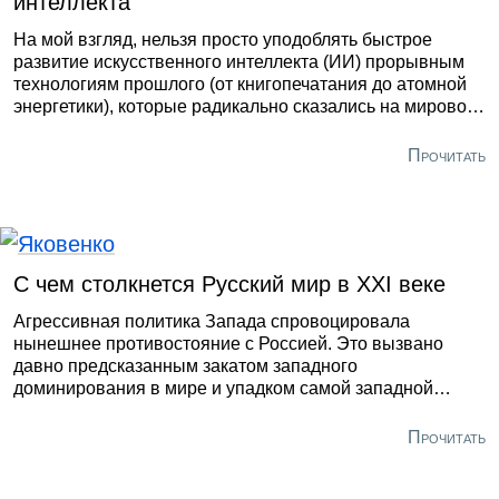
интеллекта
На мой взгляд, нельзя просто уподоблять быстрое
развитие искусственного интеллекта (ИИ) прорывным
технологиям прошлого (от книгопечатания до атомной
энергетики), которые радикально сказались на мировом
развитии и международных отношениях. В силу самого
характера этой технологии будущий качественный
Прочитать
прогресс в развитии ИИ будет означать возможность
качественного и быстрого прорыва на всех
направлениях научного познания и технологий, который
не будет иметь аналогий в истории человечества и
который чреват, в том числе серьезными
С чем столкнется Русский мир в XXI веке
геополитическими последствиями.
Агрессивная политика Запада спровоцировала
нынешнее противостояние с Россией. Это вызвано
давно предсказанным закатом западного
доминирования в мире и упадком самой западной
цивилизации. Можно сказать, что это их «последний
бой». Отсюда такая решительность, которая вскрывает
Прочитать
подлинный смысл происходящего, а именно, что
цивилизационно чуждая Западу Россия - главная угроза