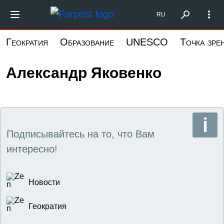
Перейти
Форпост Северо-Запад
RU
к
основному
Геократия
Образование
UNESCO
Точка зре
содержанию
Александр Яковенко
Подписывайтесь на то, что Вам
интересно!
Новости
Геократия