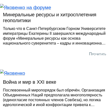
его 500-летней гегемонии.
Минеральные ресурсы и хитросплетения
геополитики
Только что в Санкт-Петербургском Горном Университете
императрицы Екатерины II завершился международный
форум «Минеральные ресурсы как основа
национального суверенитета – кадры и инновационная
среда». Нет сомнений в том, что минеральные ресурсы
составляют основу экономического и технологического
Прочитать
прогресса человечества. В то же время – это
важнейший фактор устойчивого развития.
Война и мир в ХХI веке
Послевоенный миропорядок был обречён. Организация
Объединенных Наций предполагала многополярность
(единогласие постоянных членов Совбеза), но логика
идеологической и иной конфронтации привела к