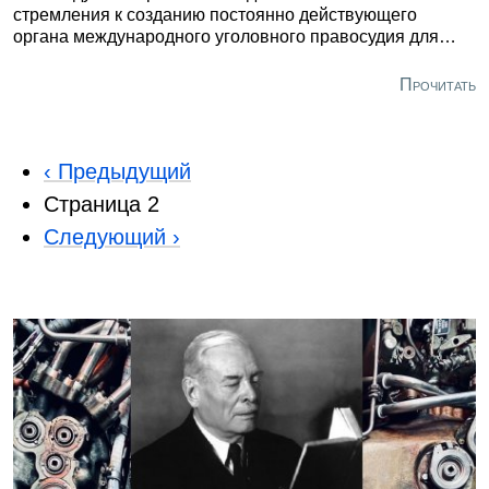
стремления к созданию постоянно действующего
органа международного уголовного правосудия для
привлечения к ответственности за наиболее тяжкие
международные преступления. Оно возникло еще в
Прочитать
Первую мировую войну, а после Второй мировой войны
было подкреплено опытом Нюрнбергского и Токийского
трибуналов.
Предыдущая
‹ Предыдущий
Нумерация
страница
Страница 2
страниц
Следующая
Следующий ›
страница