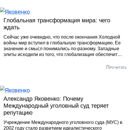
их из страны на «философских пароходах».
Глобальная трансформация мира: чего
ждать
Сейчас уже очевидно, что после окончания Холодной
войны мир вступил в глобальную трансформацию. Ее
значение и смысл понимались по-разному. Западные
элиты исходили из того, что глобализация обеспечит
автоматическое расширение сферы их контроля и
доминирования за счет поглощения «советского
Прочитать
наследства», за которое даже не пришлось воевать.
Многого не понимали и мы, предаваясь
конвергенционным иллюзиям, мыслили о том, что мы
«встроимся» в Запад, в котором произойдёт
радикальная позитивная трансформация.
Александр Яковенко: Почему
Международный уголовный суд теряет
репутацию
Учреждение Международного уголовного суда (МУС) в
2002 году стало развитием идеалистического