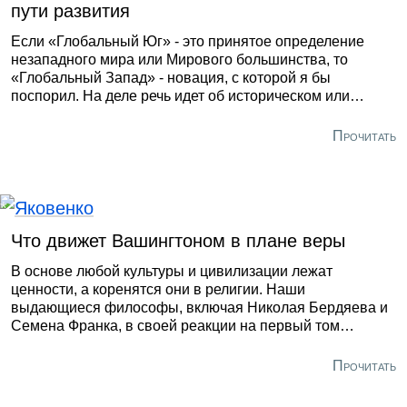
пути развития
Если «Глобальный Юг» - это принятое определение
незападного мира или Мирового большинства, то
«Глобальный Запад» - новация, с которой я бы
поспорил. На деле речь идет об историческом или
коллективном Западе, как он окончательно сложился
после Второй мировой войны под «американским
Прочитать
лидерством», и, конечно, о его доминировании в
глобальной политике, экономике и финансах через
контролируемые им институты. Такие как
Международный валютный фонд / Всемирный банк или
Организация экономического сотрудничества и
Что движет Вашингтоном в плане веры
развития (ОЭСР).
В основе любой культуры и цивилизации лежат
ценности, а коренятся они в религии. Наши
выдающиеся философы, включая Николая Бердяева и
Семена Франка, в своей реакции на первый том
«Заката Западного мира» Освальда Шпенглера писали,
что «культура религиозна по своей природе». Этот их
Прочитать
сборник статей 1922 года стал последней каплей для
советской власти. Именно тогда она решила отправить