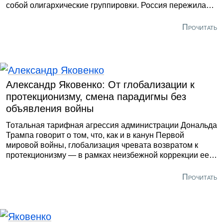
собой олигархические группировки. Россия пережила
дефолт 1998 года, что привело к четырехкратной
девальвации рубля. Вторжение банды Басаева в
Прочитать
Дагестан в августе 1999 года положило начало второй
чеченской кампании. Страна, казалось, была на краю
пропасти с перспективой утери остатков своего
суверенитета и окончательной дезинтеграции. Мало кто
верил в ее будущее.
Александр Яковенко: От глобализации к
протекционизму, смена парадигмы без
объявления войны
Тотальная тарифная агрессия администрации Дональда
Трампа говорит о том, что, как и в канун Первой
мировой войны, глобализация чревата возвратом к
протекционизму — в рамках неизбежной коррекции ее
непредвиденных последствий ключевыми
пострадавшими игроками и фиксации нового баланса
Прочитать
сил победителями.