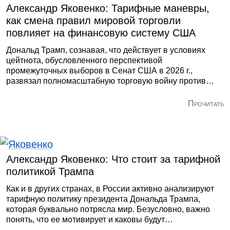
Александр Яковенко: Тарифные маневры,
как смена правил мировой торговли
повлияет на финансовую систему США
Дональд Трамп, сознавая, что действует в условиях
цейтнота, обусловленного перспективой
промежуточных выборов в Сенат США в 2026 г.,
развязал полномасштабную торговую войну против
Китая. Трампу приходится «наступать на мозоли»
крупному американскому бизнесу, который он призывал
Прочитать
уходить из Китая еще в свое первое президентство.
Соответственно, и это выявили первые залпы торговой
войны, проблемы создают состояние фондовых рынков
в самих США, а также настроения американских
потребителей, «подсевших» на дешевые китайские
Александр Яковенко: Что стоит за тарифной
товары.
политикой Трампа
Как и в других странах, в России активно анализируют
тарифную политику президента Дональда Трампа,
которая буквально потрясла мир. Безусловно, важно
понять, что ее мотивирует и каковы будут
геополитические последствия.