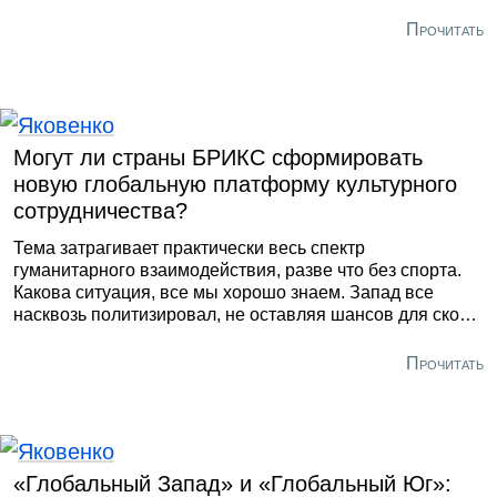
биполярности. С окончанием Холодной войны мир впал
в «однополярный момент», который Вашингтон хотел
Прочитать
закрепить навечно согласно доктрине Вулфовица.
Могут ли страны БРИКС сформировать
новую глобальную платформу культурного
сотрудничества?
Тема затрагивает практически весь спектр
гуманитарного взаимодействия, разве что без спорта.
Какова ситуация, все мы хорошо знаем. Запад все
насквозь политизировал, не оставляя шансов для сколь-
либо равноправного международного сотрудничества.
Мало того, что американские элиты в рамках своей
Прочитать
ультралиберальной революции ополчились на историю,
они взялись «отменять» культуру в попытке разрушить
традиционную идентичность самих американцев.
«Глобальный Запад» и «Глобальный Юг»: