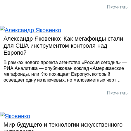
Прочитать
Александр Яковенко: Как мегафонды стали
для США инструментом контроля над
Европой
В рамках нового проекта агентства «Россия сегодня» —
РИА Аналитика — опубликован доклад «Американские
мегафонды, или Кто похищает Европу», который
освещает одну из ключевых, но малозаметных черт
эволюции трансатлантических отношений в период
после глобального финансового кризиса 2008 года. Это
Прочитать
было потрясение, которое не могло не иметь
критических последствий для США, Евросоюза и мира в
целом. Тогда еще не было понятно каких.
Мир будущего и технологии искусственного