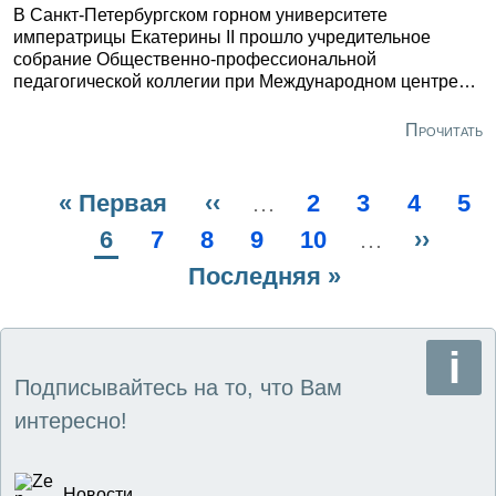
В Санкт-Петербургском горном университете
императрицы Екатерины II прошло учредительное
собрание Общественно-профессиональной
педагогической коллегии при Международном центре
компетенций в горнотехническом образовании под
эгидой ЮНЕСКО.
Прочитать
Первая
« Первая
Предыдущая
‹‹
…
Page
2
Page
3
Page
4
Pa
5
Нумерация
страница
Текущая
6
Page
7
Page
8
страница
Page
9
Page
10
…
Следу
››
страниц
страница
Последняя
Последняя »
стран
страница
Подписывайтесь на то, что Вам
интересно!
Новости