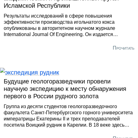
Исламской Республики
Результаты исследований в сфере повышения
эффективности производства игольчатого кокса
опубликованы в авторитетном научном журнале
International Journal Of Engineering. Он издается
Центром исследований материалов и энергетики Ирана.
Прочитать
Будущие геологоразведчики провели
научную экспедицию к месту обнаружения
первого в России рудного золота
Группа из десяти студентов геологоразведочного
факультета Санкт-Петербургского горного университета
императрицы Екатерины II и трех преподавателей
посетила Воицкий рудник в Карелии. В 18 веке здесь
было добыто около 74 килограммов золота и более 102
тонн меди. Экспедиция была организована в рамках