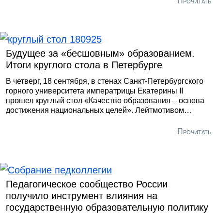
Прочитать
проекта «Культурное наследие», реализуемого
Международным центром компетенций в
горнотехническом образовании под эгидой ЮНЕСКО.
Будущее за «бесшовным» образованием.
Итоги круглого стола в Петербурге
В четверг, 18 сентября, в стенах Санкт-Петербургского
горного университета императрицы Екатерины II
прошел круглый стол «Качество образования – основа
достижения национальных целей». Лейтмотивом
обсуждения стал вопрос о важности формирования
единой образовательной политики на всех уровнях
Прочитать
образования, от дошкольного до послевузовского.
Педагогическое сообщество России
получило инструмент влияния на
государственную образовательную политику