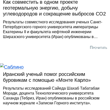
Как совместить в одном проекте
Поэтому делает ставку на Россию.
геотермальную энергию, добычу
углеводородов и сокращение выбросов CO2
Результаты совместного исследования ученых Санкт-
Петербургского горного университета императрицы
Екатерины II и факультета нефтяной инженерии
Ширазского университета (Иран) опубликованы в
научном журнале International Journal Of Engineering. Он
издается Центром исследований материалов и
Прочитать
энергетики Ирана.
Иранский ученый помог российским
буровикам с помощью «Монте Карло»
Результаты исследований Сайеда Шахаб Табатабаи
Моради, доцента Технологического университета
Саханда (Тебриз, Иран) опубликованы в российском
научном журнале «Записки Горного института».