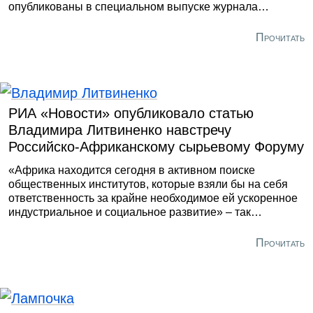
опубликованы в специальном выпуске журнала
«Записки Горного института» по теме цифровой
трансформации на предприятиях энергетики,
Прочитать
нефтегазовой промышленности и горно-
металлургической отрасли.
РИА «Новости» опубликовало статью
Владимира Литвиненко навстречу
Российско-Африканскому сырьевому Форуму
«Африка находится сегодня в активном поиске
общественных институтов, которые взяли бы на себя
ответственность за крайне необходимое ей ускоренное
индустриальное и социальное развитие» – так
начинается новая статья ректора Санкт-Петербургского
горного университета императрицы Екатерины II
Прочитать
Владимира Литвиненко на РИА «Новости». Автор
пишет, что самый перспективный с точки зрения
природных ресурсов континент не может позволить
себе продолжать невыгодную для себя игру с нулевой
суммой, которую навязывают западные корпорации.