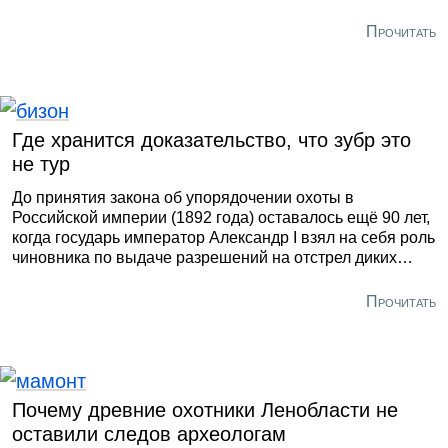
для обсуждения послужили метеориты. Встреча в музее
Санкт-Петербургского горного университета
Прочитать
императрицы Екатерины II была организована
совместно с сообществом «ВСмысле» как проект,
популяризирующий науки о Земле и Космосе.
Где хранится доказательство, что зубр это
не тур
До принятия закона об упорядочении охоты в
Российской империи (1892 года) оставалось ещё 90 лет,
когда государь император Александр I взял на себя роль
чиновника по выдаче разрешений на отстрел диких
животных. Правда, подобный порядок касался лишь
одной местности – Беловежской пущи, и одного вида –
Прочитать
равнинных зубров (или по-научному бизонов). К началу
19-го века самый обширный в Европе лесной массив
остался единственным местом обитания этих
парнокопытных. Их берегли, как национальное
достояние, и на высочайшее позволение могли
Почему древние охотники Ленобласти не
рассчитывать лишь музеи и университеты.
оставили следов археологам