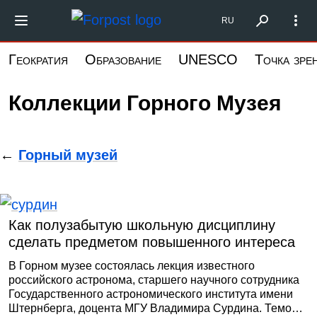
Перейти
Форпост Северо-Запад
RU
к
основному
Геократия
Образование
UNESCO
Точка зре
содержанию
Коллекции Горного Музея
←
Горный музей
Как полузабытую школьную дисциплину
сделать предметом повышенного интереса
В Горном музее состоялась лекция известного
российского астронома, старшего научного сотрудника
Государственного астрономического института имени
Штернберга, доцента МГУ Владимира Сурдина. Темой