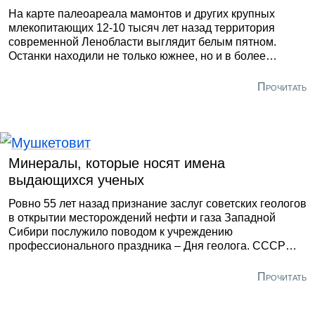
На карте палеоареала мамонтов и других крупных
млекопитающих 12-10 тысяч лет назад территория
современной Ленобласти выглядит белым пятном.
Останки находили не только южнее, но и в более
холодных местах на северо-востоке и востоке. Северо-
запад на многие десятки тысяч километров лишён
Прочитать
находок этого периода.
Минералы, которые носят имена
выдающихся ученых
Ровно 55 лет назад признание заслуг советских геологов
в открытии месторождений нефти и газа Западной
Сибири послужило поводом к учреждению
профессионального праздника – Дня геолога. СССР
давно распался, а первое воскресенье апреля по-
прежнему остается датой, которая объединяет
Прочитать
специалистов в области наук о Земле.