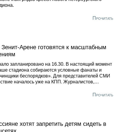
диона.
Прочитать
 Зенит-Арене готовятся к масштабным
ениям
ало запланировано на 16.30. В настоящий момент
аше стадиона собираются условные фанаты и
чинщики беспорядков». Для представителей СМИ
ствие началось уже на КПП. Журналистов,
ографов и операторов тщательно досмотрели
онтеры. Рюкзаки и сумки обыскали на наличие
Прочитать
ывоопасных предметов, ножей и прочего оружия.
ссияне хотят запретить детям сидеть в
цсетях