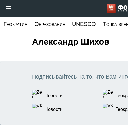
Перейти
к
основному
Геократия
Образование
UNESCO
Точка зре
содержанию
Александр Шихов
Подписывайтесь на то, что Вам инт
Новости
Геокр
Новости
Геокр