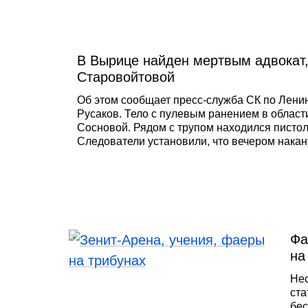
раз
инт
пра
Се
В Вырице найден мертвым адвокат
Мих
на
Старовойтовой
Об этом сообщает пресс-служба СК по Ленин
Русаков. Тело с пулевым ранением в област
Сосновой. Рядом с трупом находился пистол
Следователи установили, что вечером накан
опьянения попал в ДТП. Затем, бросив «Лек
Фа
на
Нес
ста
бес