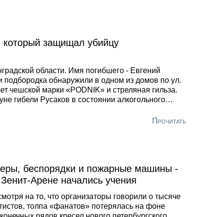
обраться с полигоном «Красный Бор», рассказал в
ервью Александру Шихову председатель
вления Экологического Союза Санкт-Петербурга
мен Михайлович Гордышевский. Семен
, который защищал убийцу
айлович, как Вы оцениваете состояние полигона
 данный момент?
градской области. Имя погибшего - Евгений
и подбородка обнаружили в одном из домов по ул.
ет чешской марки «PODNIK» и стреляная гильза.
уне гибели Русаков в состоянии алкогольного
сус» на месте аварии, мужчина отправился домой.
Прочитать
еры, беспорядки и пожарные машины -
 Зенит-Арене начались учения
мотря на то, что организаторы говорили о тысяче
тистов, толпа «фанатов» потерялась на фоне
конечных рядов кресел нового петербургского