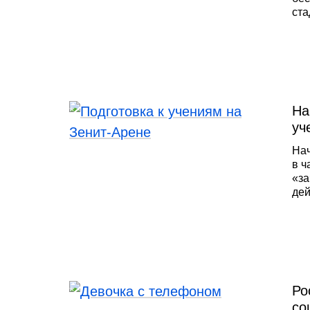
ста
На
уч
Нач
в ч
«за
дей
фот
вол
взр
Ро
со