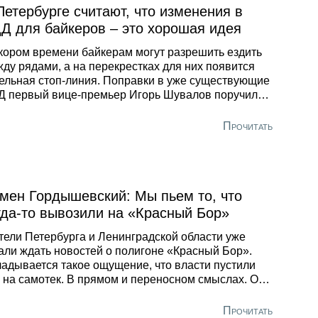
ищного фонда каждого из районов Санкт-
Петербурге считают, что изменения в
ербурга. Всего в Инспекцию поступило 3475
Д для байкеров – это хорошая идея
об.
кором времени байкерам могут разрешить ездить
ду рядами, а на перекрестках для них появится
ельная стоп-линия. Поправки в уже существующие
 первый вице-премьер Игорь Шувалов поручил
работать специалистам Минтранса, МВД и
крытому правительству».
Прочитать
мен Гордышевский: Мы пьем то, что
гда-то вывозили на «Красный Бор»
ели Петербурга и Ленинградской области уже
али ждать новостей о полигоне «Красный Бор».
адывается такое ощущение, что власти пустили
 на самотек. В прямом и переносном смыслах. О
, почему мы пьем полихлорбифенилы, и о том,
лько лет уйдет на то, чтобы окончательно
Прочитать