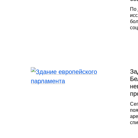
По 
исс
бол
соц
Нап
про
соб
Мил
Гос
За
Бе
не
пр
Сег
поя
аре
спи
дет
лиш