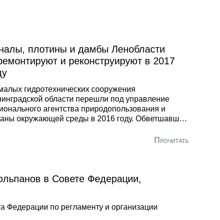
налы, плотины и дамбы Ленобласти
ремонтируют и реконструируют в 2017
ду
малых гидротехнических сооружения
инградской области перешли под управление
ионального агентства природопользования и
аны окружающей среды в 2016 году. Обветшавшие
же давно требующие ремонта объекты с тех пор
ивно приводятся в надлежащее состояние. К
Прочитать
тоящему моменту проделана немалая часть работ:
онструированы затворы турбинных каналов,
струкции водосливных сооружений и подъемные
юльпанов в Совете Федерации,
анизмы всех сооружений, что обеспечит
аварийное прохождение весеннего паводка.
та Федерации по регламенту и организации