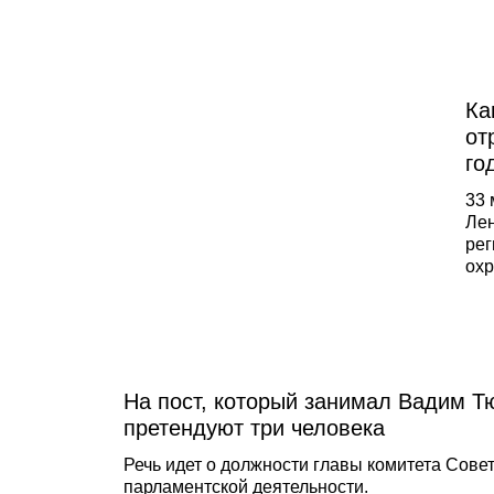
Ка
от
го
33 
Лен
рег
охр
и у
акт
нас
рек
кон
На пост, который занимал Вадим Т
мех
без
претендуют три человека
Речь идет о должности главы комитета Сове
парламентской деятельности.