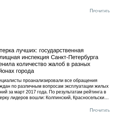
Прочитать
терка лучших: государственная
лищная инспекция Санкт-Петербурга
енила количество жалоб в разных
йонах города
ециалисты проанализировали все обращения
ждан по различным вопросам эксплуатации жилых
ний за март 2017 года. По результатам рейтинга в
ерку лидеров вошли: Колпинский, Красносельский,
нзенский, Выборгский и Калининский районы.
йтинг» районов рассчитывался, исходя из суммы
Прочитать
азателей, учитывающих количество обращений
ждан, количество предписаний и количество
токолов, по отношению к общей площади