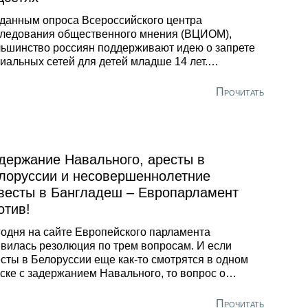
данным опроса Всероссийского центра
ледования общественного мнения (ВЦИОМ),
ьшинство россиян поддерживают идею о запрете
иальных сетей для детей младше 14 лет.
омним, с такой инициативой выступили на
шлой неделе депутаты Законодательного
Прочитать
рания Ленинградской области. А сегодня Виталий
онов внес законопроект на рассмотрение в
думу.
держание Навального, аресты в
лоруссии и несовершеннолетние
весты в Бангладеш – Европарламент
отив!
одня на сайте Европейского парламента
вилась резолюция по трем вопросам. И если
сты в Белоруссии еще как-то смотрятся в одном
ске с задержанием Навального, то вопрос о
ских браках в Бангладеш тут, мягко говоря,
ний. Наверное, объединяет все три повестки
Прочитать