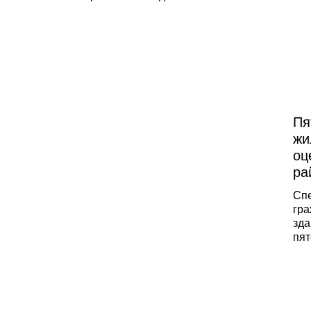
Пя
жи
оц
ра
Сп
гра
зда
пят
Фру
«Ре
пок
гра
про