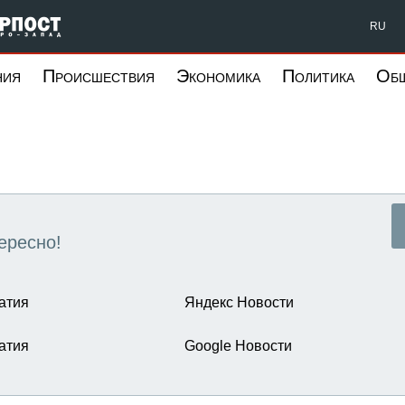
Форпост Северо-Запад
RU
ния
Происшествия
Экономика
Политика
Об
ересно!
атия
Яндекс Новости
атия
Google Новости