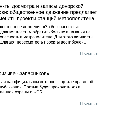
нкты досмотра и запасы донорской
ови: общественное движение предлагает
менить проекты станций метрополитена
ественное движение «За безопасность»
длагает властям обратить больше внимания на
опасность в метрополитене. Для этого активисты
длагают пересмотреть проекты вестибюлей
оящихся станций. Руководитель движения «За
опасность» Дмитрий Курдесов так оценивает
Прочитать
ствующие средства досмотра в метрополитене
ерной столицы:
ризыве «запасников»
ься на официальном интернет-портале правовой
публикации. Призыв будет проходить как в
твенной охраны и ФСБ.
Прочитать