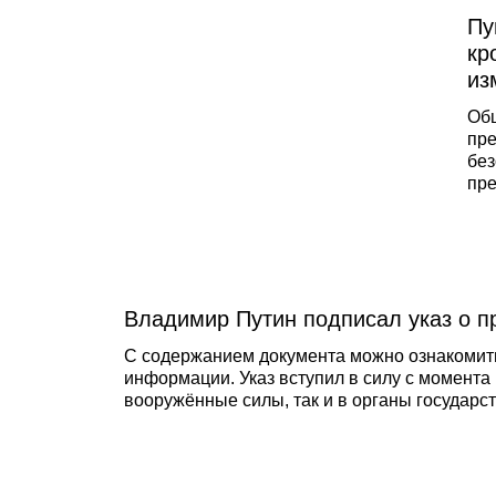
Пу
кр
из
Общ
пре
без
пре
стр
без
дей
Сев
Владимир Путин подписал указ о п
С содержанием документа можно ознакомит
информации. Указ вступил в силу с момента 
вооружённые силы, так и в органы государс